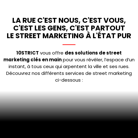
TOURNÉES
LA RUE C'EST NOUS, C'EST VOUS,
PROMOTIONNELLE
C'EST LES GENS, C'EST PARTOUT
LE STREET MARKETING À L'ÉTAT PUR
10STRICT
vous offre
des solutions de street
Avec nos tournées promotionnelles,
emmene
marketing clés en main
pour vous révéler, l’espace d’un
votre marque partout et captez l’attentio
instant, à tous ceux qui arpentent la ville et ses rues.
de vos publics où qu’ils se trouvent
.
Découvrez nos différents services de street marketing
Roadshows, camions médias, véhicules
ci-dessous :
publicitaires ou équipes itinérantes… vos actio
deviennent visibles et impactantes, de la ville 
territoire régional, voire national.
Faites circuler votre message en grand forma
et créez des expériences mémorables pour
votre audience, là où elle se déplace. Chaqu