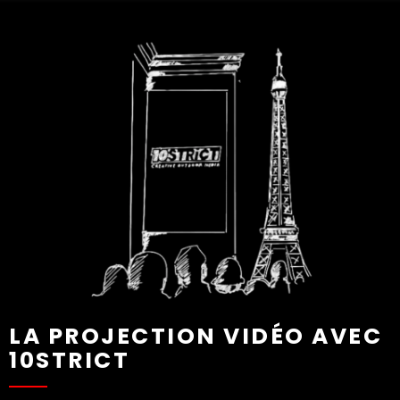
puissant
, tout en transmettant vos
messages de façon originale et
percutante.
DEMANDER UN DEVIS ⟶
LA PROJECTION VIDÉO AVEC
10STRICT