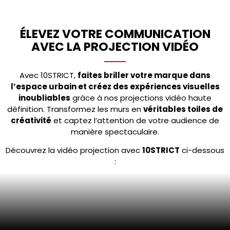
PROJECTION
ÉLEVEZ VOTRE COMMUNICATION
VIDÉO
AVEC LA PROJECTION VIDÉO
Avec 10STRICT,
faites briller votre marque dans
l’espace urbain et créez des expériences visuelles
Faites passer vos campagnes de street
inoubliables
grâce à nos projections vidéo haute
marketing au niveau supérieur grâce à
définition. Transformez les murs en
véritables toiles de
créativité
notre service de projection vidéo haute
et captez l’attention de votre audience de
manière spectaculaire.
définition. En transformant les murs
urbains en écrans géants,
nous vous
Découvrez la vidéo projection avec
10STRICT
ci-dessous
permettons de captiver l’attention et de
:
marquer les esprits de manière
inoubliable
.
Cette technique
innovante et
spectaculaire offre un impact visuel