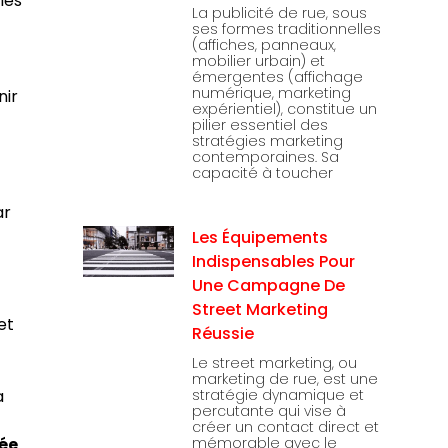
les
La publicité de rue, sous
ses formes traditionnelles
(affiches, panneaux,
mobilier urbain) et
émergentes (affichage
numérique, marketing
nir
expérientiel), constitue un
pilier essentiel des
stratégies marketing
contemporaines. Sa
capacité à toucher
ar
Les Équipements
Indispensables Pour
Une Campagne De
Street Marketing
et
Réussie
Le street marketing, ou
marketing de rue, est une
a
stratégie dynamique et
percutante qui vise à
créer un contact direct et
ée
mémorable avec le