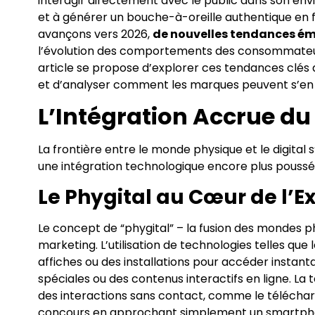
interagir directement avec le public dans son e
et à générer un bouche-à-oreille authentique en fa
avançons vers 2026,
de nouvelles tendances é
l’évolution des comportements des consommateur
article se propose d’explorer ces tendances clés 
et d’analyser comment les marques peuvent s’en s
L’Intégration Accrue du 
La frontière entre le monde physique et le digita
une intégration technologique encore plus poussée
Le Phygital au Cœur de l’E
Le concept de “phygital” – la fusion des mondes ph
marketing. L’utilisation de technologies telles que 
affiches ou des installations pour accéder instan
spéciales ou des contenus interactifs en ligne. La
des interactions sans contact, comme le télécharg
concours en approchant simplement un smartphon