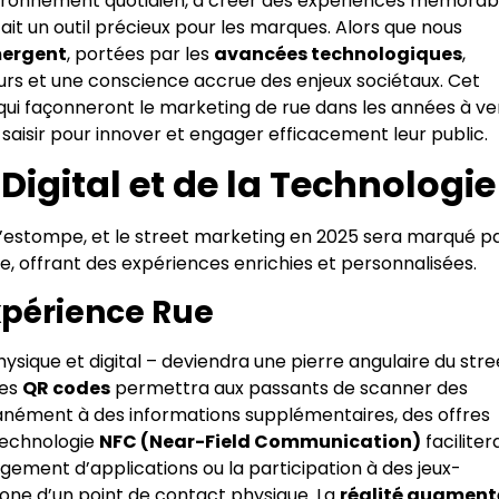
nvironnement quotidien, à créer des expériences mémorab
it un outil précieux pour les marques. Alors que nous
mergent
, portées par les
avancées technologiques
,
s et une conscience accrue des enjeux sociétaux. Cet
qui façonneront le marketing de rue dans les années à ve
aisir pour innover et engager efficacement leur public.
Digital et de la Technologie
l s’estompe, et le street marketing en 2025 sera marqué p
, offrant des expériences enrichies et personnalisées.
xpérience Rue
ysique et digital – deviendra une pierre angulaire du stre
les
QR codes
permettra aux passants de scanner des
tanément à des informations supplémentaires, des offres
 technologie
NFC (Near-Field Communication)
faciliter
ement d’applications ou la participation à des jeux-
e d’un point de contact physique. La
réalité augment