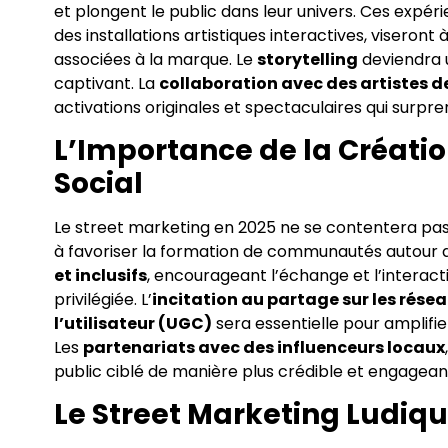
et plongent le public dans leur univers. Ces expé
des installations artistiques interactives, viseron
associées à la marque. Le
storytelling
deviendra u
captivant. La
collaboration avec des artistes d
activations originales et spectaculaires qui surpr
L’Importance de la Créati
Social
Le street marketing en 2025 ne se contentera pas d
à favoriser la formation de communautés autour d
et inclusifs
, encourageant l’échange et l’interact
privilégiée. L’
incitation au partage sur les rése
l’utilisateur (UGC)
sera essentielle pour amplifi
Les
partenariats avec des influenceurs locaux
public ciblé de manière plus crédible et engagean
Le Street Marketing Ludiqu